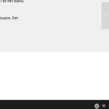
i en het bastu.”
turpris. Det
×