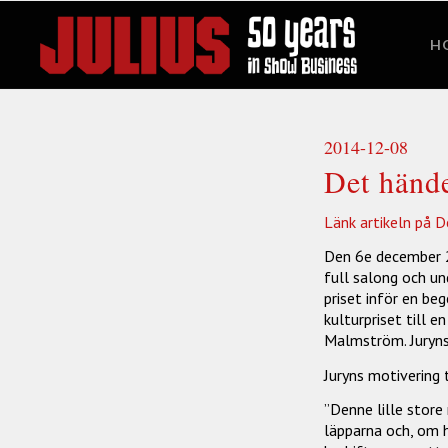
H
2014-12-08
Det hände
Länk artikeln på D
Den 6e december 2
full salong och un
priset inför en be
kulturpriset till e
Malmström. Juryns
Juryns motivering 
”Denne lille store
läpparna och, om h